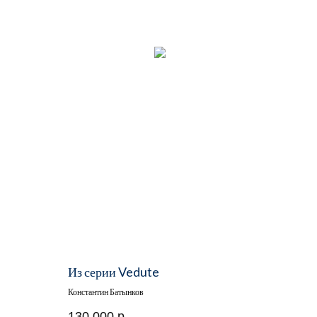
Из серии Vedute
Константин Батынков
130 000
р.