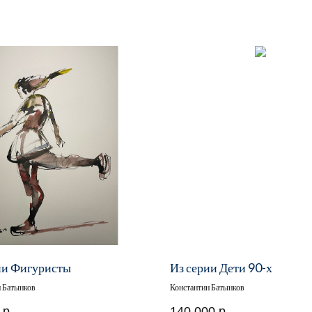
ии Фигуристы
Из серии Дети 90-х
н Батынков
Константин Батынков
р.
140 000
р.