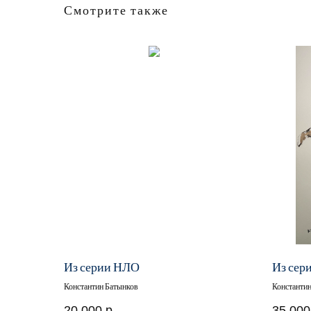
Смотрите также
Из серии НЛО
Из сер
Константин Батынков
Константи
20 000
р.
35 000