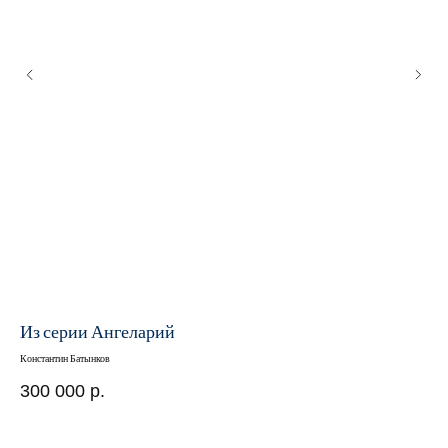
Из серии Ангеларий
Из
Константин Батынков
Конс
300 000
р.
14