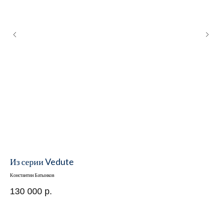
Из серии Vedute
Пе
Константин Батынков
Конс
130 000
р.
66