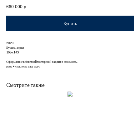
660 000
р.
Купить
2020
Бумага, акрил
106х145
Оформление в багетной мастерской входит в стоимость.
рама + стекло на ваш вкус
Смотрите также