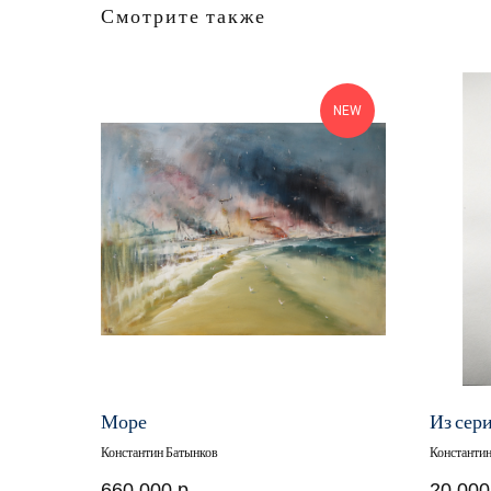
Смотрите также
NEW
Море
Из сер
Константин Батынков
Константи
660 000
р.
20 000