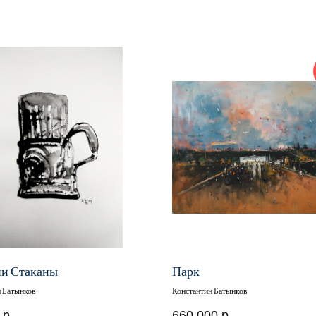
ии Стаканы
Парк
н Батынков
Константин Батынков
р.
660 000
р.