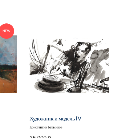
NEW
Художник и модель IV
Константин Батынков
25 000
р.