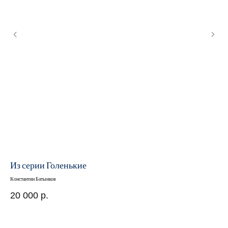
Из серии Голенькие
Из
Константин Батынков
Конс
20 000
р.
20