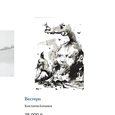
Вестерн
Константин Батынков
25 000
р.