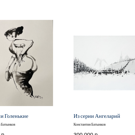
ии Голенькие
Из серии Ангеларий
н Батынков
Константин Батынков
р.
300 000
р.