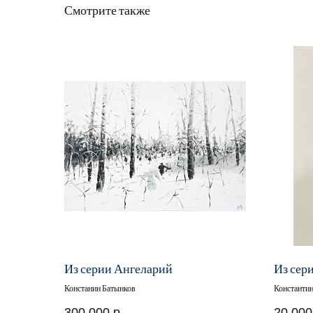
Смотрите также
Из серии Ангеларий
Из сер
Констанин Батынков
Константи
300 000
р.
20 000