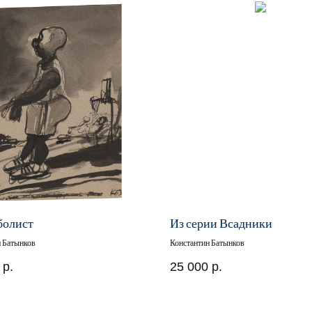
болист
Из серии Всадники
н Батынков
Константин Батынков
р.
25 000
р.